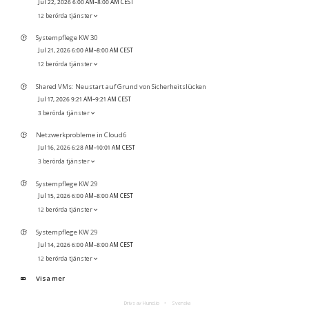
Jul 22, 2026 6:00 AM–8:00 AM CEST
12 berörda tjänster
Systempflege KW 30
Jul 21, 2026 6:00 AM–8:00 AM CEST
12 berörda tjänster
Shared VMs: Neustart auf Grund von Sicherheitslücken
Jul 17, 2026 9:21 AM–9:21 AM CEST
3 berörda tjänster
Netzwerkprobleme in Cloud6
Jul 16, 2026 6:28 AM–10:01 AM CEST
3 berörda tjänster
Systempflege KW 29
Jul 15, 2026 6:00 AM–8:00 AM CEST
12 berörda tjänster
Systempflege KW 29
Jul 14, 2026 6:00 AM–8:00 AM CEST
12 berörda tjänster
Visa mer
Drivs av Hund.io
Svenska