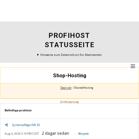
PROFIHOST
STATUSSEITE
Hinweise zum Datenschutz für Abonnenten
Shop-Hosting
Översikt
SharedHosting
Driftstörning
Befintliga problem
Systempflege KW 33
Aug 6, 2026 5:19 PM CEST
Började