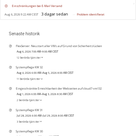
Einschränkungen bei E-Mail Versand
Aug 6, 2026 9:22 AM CEST
Problem identifierat
Senaste historik
FlexServer: Neustart aller VMs auf Grund von Sicherheitslücken
Aug 6, 2026 7:00 AM–9:00 AM CEST
12 berörda tjänster
Systempflege KW 32
Aug 4, 2026 6:00 AM–Aug 5, 2026 8:00 AM CEST
11 berörda tjänster
Eingeschränkte Erreichbarkeit der Webseiten auf cloud7-vm132
Aug 1, 2026 6:00 AM–Aug 3, 2026 8:30 AM CEST
2 berörda tjänster
Systempflege KW 31
Jul 28, 2026 6:00 AM–Jul 29, 2026 8:00 AM CEST
3 berörda tjänster
Systempflege KW 30