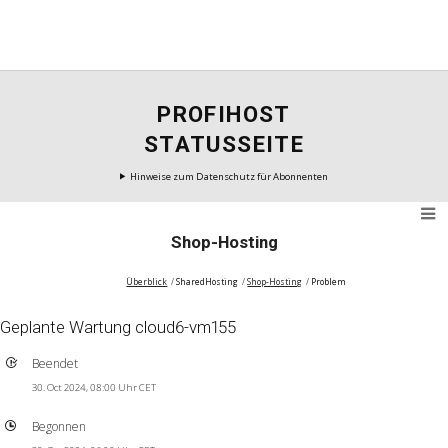
PROFIHOST
STATUSSEITE
Hinweise zum Datenschutz für Abonnenten
Shop-Hosting
Überblick
SharedHosting
Shop-Hosting
Problem
Geplante Wartung cloud6-vm155
Beendet
30. Oct 2024, 08:00 Uhr CET
Begonnen