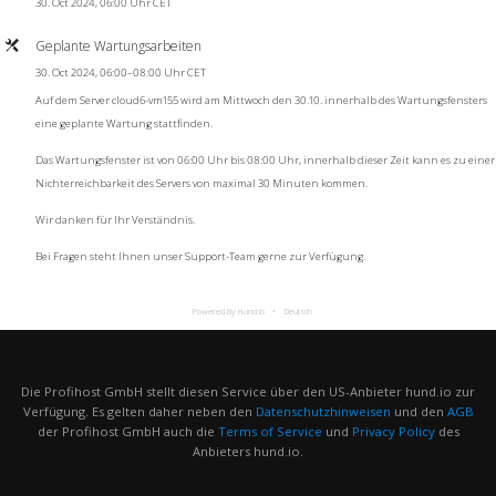
30. Oct 2024, 06:00 Uhr CET
Geplante Wartungsarbeiten
30. Oct 2024, 06:00–08:00 Uhr CET
Auf dem Server cloud6-vm155 wird am Mittwoch den 30.10. innerhalb des Wartungsfensters
eine geplante Wartung stattfinden.
Das Wartungsfenster ist von 06:00 Uhr bis 08:00 Uhr, innerhalb dieser Zeit kann es zu einer
Nichterreichbarkeit des Servers von maximal 30 Minuten kommen.
Wir danken für Ihr Verständnis.
Bei Fragen steht Ihnen unser Support-Team gerne zur Verfügung.
Powered By Hund.io
Deutsch
Die Profihost GmbH stellt diesen Service über den US-Anbieter hund.io zur
Verfügung. Es gelten daher neben den
Datenschutzhinweisen
und den
AGB
der Profihost GmbH auch die
Terms of Service
und
Privacy Policy
des
Anbieters hund.io.