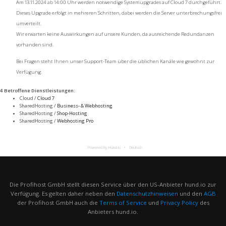
Am 13.11.2024 ab 14:00 Uhr werden notwendige Systemupgrades auf Cloud 7 durchgeführt.
Dieses Upgrade erfolgt in mehreren Schritten, dabei werden die Server unterbrechungsfrei
umverteilt.
Wir erwarten keine Auswirkungen auf unsere Kunden, da ausreichende Redundanzen
vorhanden sind.
Bei Fragen steht Ihnen unser Support-Team über die üblichen Kanäle wie gewohnt zur
Verfügung.
4 Betroffene Dienstleistungen
:
Cloud /
Cloud 7
SharedHosting /
Business- & Webhosting
SharedHosting /
Shop-Hosting
SharedHosting /
Webhosting Pro
Powered By Hund.io
Deutsch
Die Profihost GmbH stellt diesen Service über den US-Anbieter hund.io zur
Verfügung. Es gelten daher neben den
Datenschutzhinweisen
und den
AGB
der Profihost GmbH auch die
Terms of Service
und
Privacy Policy
des
Anbieters hund.io.