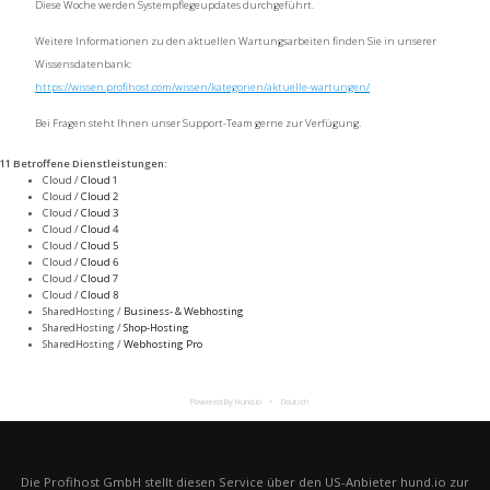
Diese Woche werden Systempflegeupdates durchgeführt.
Weitere Informationen zu den aktuellen Wartungsarbeiten finden Sie in unserer
Wissensdatenbank:
https://wissen.profihost.com/wissen/kategorien/aktuelle-wartungen/
Bei Fragen steht Ihnen unser Support-Team gerne zur Verfügung.
11 Betroffene Dienstleistungen
:
Cloud /
Cloud 1
Cloud /
Cloud 2
Cloud /
Cloud 3
Cloud /
Cloud 4
Cloud /
Cloud 5
Cloud /
Cloud 6
Cloud /
Cloud 7
Cloud /
Cloud 8
SharedHosting /
Business- & Webhosting
SharedHosting /
Shop-Hosting
SharedHosting /
Webhosting Pro
Powered By Hund.io
Deutsch
Die Profihost GmbH stellt diesen Service über den US-Anbieter hund.io zur