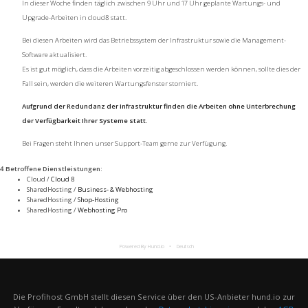
In dieser Woche finden täglich zwischen 9 Uhr und 17 Uhr geplante Wartungs- und
Upgrade-Arbeiten in cloud8 statt.
Bei diesen Arbeiten wird das Betriebssystem der Infrastruktur sowie die Management-
Software aktualisiert.
Es ist gut möglich, dass die Arbeiten vorzeitig abgeschlossen werden können, sollte dies der
Fall sein, werden die weiteren Wartungsfenster storniert.
Aufgrund der Redundanz der Infrastruktur finden die Arbeiten ohne Unterbrechung
der Verfügbarkeit Ihrer Systeme statt.
Bei Fragen steht Ihnen unser Support-Team gerne zur Verfügung.
4 Betroffene Dienstleistungen
:
Cloud /
Cloud 8
SharedHosting /
Business- & Webhosting
SharedHosting /
Shop-Hosting
SharedHosting /
Webhosting Pro
Powered By Hund.io
Deutsch
Die Profihost GmbH stellt diesen Service über den US-Anbieter hund.io zur