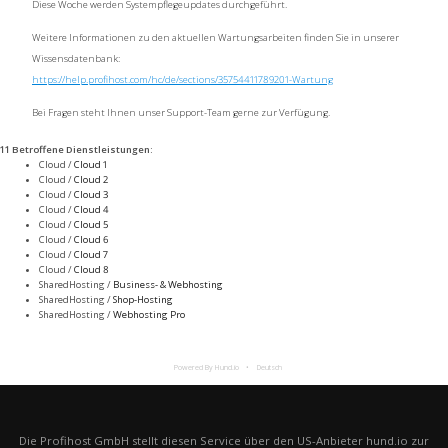
Diese Woche werden Systempflegeupdates durchgeführt.
Weitere Informationen zu den aktuellen Wartungsarbeiten finden Sie in unserer
Wissensdatenbank:
https://help.profihost.com/hc/de/sections/35754411789201-Wartung
Bei Fragen steht Ihnen unser Support-Team gerne zur Verfügung.
11 Betroffene Dienstleistungen
:
Cloud /
Cloud 1
Cloud /
Cloud 2
Cloud /
Cloud 3
Cloud /
Cloud 4
Cloud /
Cloud 5
Cloud /
Cloud 6
Cloud /
Cloud 7
Cloud /
Cloud 8
SharedHosting /
Business- & Webhosting
SharedHosting /
Shop-Hosting
SharedHosting /
Webhosting Pro
Powered By Hund.io
Deutsch
Die Profihost GmbH stellt diesen Service über den US-Anbieter hund.io zur