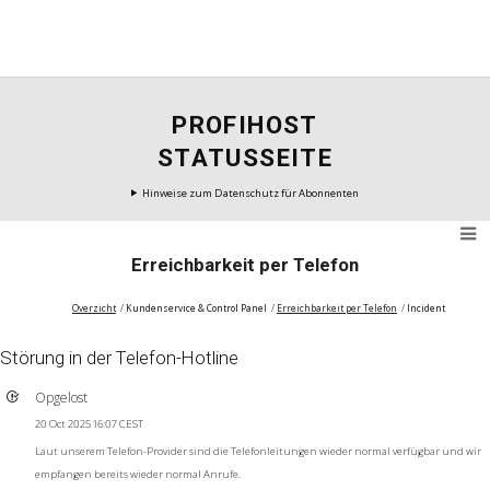
PROFIHOST
STATUSSEITE
Hinweise zum Datenschutz für Abonnenten
Erreichbarkeit per Telefon
Overzicht
Kundenservice & Control Panel
Erreichbarkeit per Telefon
Incident
Störung in der Telefon-Hotline
Opgelost
20 Oct 2025 16:07 CEST
Laut unserem Telefon-Provider sind die Telefonleitungen wieder normal verfügbar und wir
empfangen bereits wieder normal Anrufe.