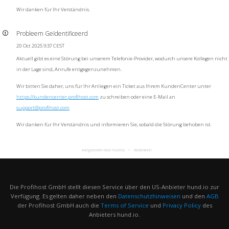
Wir danken für Ihr Verständnis.
Probleem Geïdentificeerd
20 Oct 2025 9:37 CEST
Aktuell gibt es eine Störung bei unserem Telefonie-Provider, wodurch unsere Kollegen nicht
in der Lage sind, Anrufe entgegenzunehmen.
Wir bitten Sie daher, uns für Ihr Anliegen ein Ticket aus Ihrem KundenCenter unter
https://kundencenter.profihost.com
zu schreiben oder eine E-Mail an
support@profihost.com
Wir danken für Ihr Verständnis und informieren Sie, sobald die Störung behoben ist.
Aangeboden door Hund.io
Nederlands
Die Profihost GmbH stellt diesen Service über den US-Anbieter hund.io zur
Verfügung. Es gelten daher neben den
Datenschutzhinweisen
und den
AGB
der Profihost GmbH auch die
Terms of Service
und
Privacy Policy
des
Anbieters hund.io.