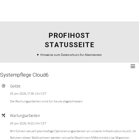
PROFIHOST
STATUSSEITE
Hinweise zum Datenschutz für Abonnenten
Systempflege Cloud6
Gelöst
29. Jan 2026, 17:30 Uhr CET
Die Wartungsarbeiten sind für heute abgeschlossen
Wartungsarbeiten
29. Jan 2026, 16:22 Uhr CET
Wir führen aktuell planmäßige Optimierungsarbeiten an unserer Infrastruktur durch. Im
Rahmen dieser Maßnahmen werden virtuelle Maschinen (VMs) mittels Live-Migration