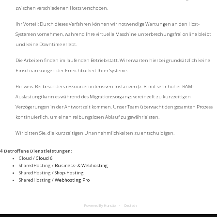
zwischen verschiedenen Hosts verschoben.
Ihr Vorteil: Durch dieses Verfahren können wir notwendige Wartungen an den Host-
Systemen vornehmen, während Ihre virtuelle Maschine unterbrechungsfrei online bleibt
und keine Downtime erlebt.
Die Arbeiten finden im laufenden Betrieb statt. Wir erwarten hierbei grundsätzlich keine
Einschränkungen der Erreichbarkeit Ihrer Systeme.
Hinweis: Bei besonders ressourcenintensiven Instanzen (z. B. mit sehr hoher RAM-
Auslastung) kann es während des Migrationsvorgangs vereinzelt zu kurzzeitigen
Verzögerungen in der Antwortzeit kommen. Unser Team überwacht den gesamten Prozess
kontinuierlich, um einen reibungslosen Ablauf zu gewährleisten.
Wir bitten Sie, die kurzzeitigen Unannehmlichkeiten zu entschuldigen.
4 Betroffene Dienstleistungen
:
Cloud /
Cloud 6
SharedHosting /
Business- & Webhosting
SharedHosting /
Shop-Hosting
SharedHosting /
Webhosting Pro
Powered By Hund.io
Deutsch