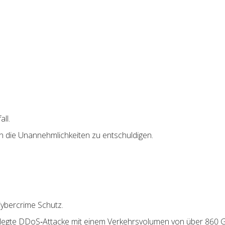
ll.
n die Unannehmlichkeiten zu entschuldigen.
Cybercrime Schutz.
elegte DDoS‑Attacke mit einem Verkehrsvolumen von über 860 Gb