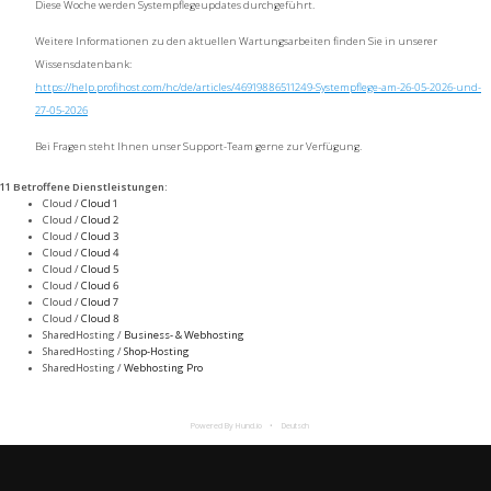
Diese Woche werden Systempflegeupdates durchgeführt.
Weitere Informationen zu den aktuellen Wartungsarbeiten finden Sie in unserer
Wissensdatenbank:
https://help.profihost.com/hc/de/articles/46919886511249-Systempflege-am-26-05-2026-und-
27-05-2026
Bei Fragen steht Ihnen unser Support-Team gerne zur Verfügung.
11 Betroffene Dienstleistungen
:
Cloud /
Cloud 1
Cloud /
Cloud 2
Cloud /
Cloud 3
Cloud /
Cloud 4
Cloud /
Cloud 5
Cloud /
Cloud 6
Cloud /
Cloud 7
Cloud /
Cloud 8
SharedHosting /
Business- & Webhosting
SharedHosting /
Shop-Hosting
SharedHosting /
Webhosting Pro
Powered By Hund.io
Deutsch