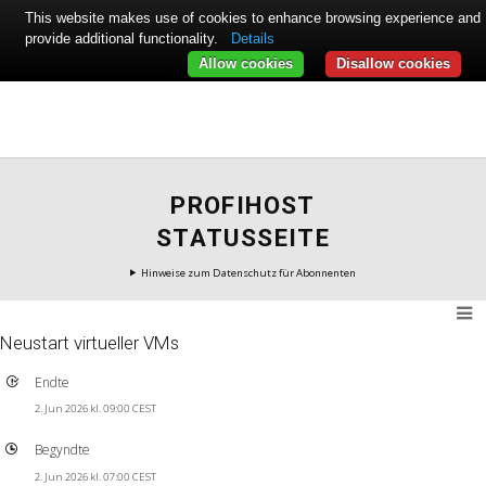
This website makes use of cookies to enhance browsing experience and
provide additional functionality.
Details
Allow cookies
Disallow cookies
PROFIHOST
STATUSSEITE
Hinweise zum Datenschutz für Abonnenten
Neustart virtueller VMs
Endte
2. Jun 2026 kl. 09:00 CEST
Begyndte
2. Jun 2026 kl. 07:00 CEST