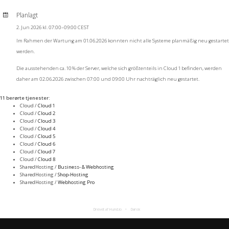
Planlagt
2. Jun 2026 kl. 07:00–09:00 CEST
Im Rahmen der Wartung am 01.06.2026 konnten nicht alle Systeme planmäßig neu gestartet
werden.
Die ausstehenden ca. 10 % der Server, welche sich größtenteils in Cloud 1 befinden, werden
daher am 02.06.2026 zwischen 07:00 und 09:00 Uhr nachträglich neu gestartet.
11 berørte tjenester
:
Cloud /
Cloud 1
Cloud /
Cloud 2
Cloud /
Cloud 3
Cloud /
Cloud 4
Cloud /
Cloud 5
Cloud /
Cloud 6
Cloud /
Cloud 7
Cloud /
Cloud 8
SharedHosting /
Business- & Webhosting
SharedHosting /
Shop-Hosting
SharedHosting /
Webhosting Pro
Drevet af Hund.io
Dansk