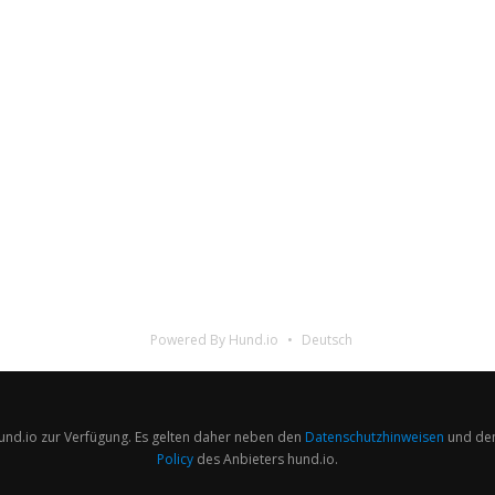
Powered By Hund.io
Deutsch
hund.io zur Verfügung. Es gelten daher neben den
Datenschutzhinweisen
und de
Policy
des Anbieters hund.io.