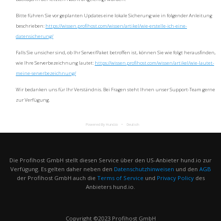
Bitte führen Sie vor geplanten Updates eine lokale Sicherung wie in folgender Anleitung
beschrieben:
https://wissen.profihost.com/wissen/artikel/wie-erstelle-ich-eine-
datensicherung/
Falls Sie unsicher sind, ob Ihr Server/Paket betroffen ist, können Sie wie folgt herausfinden,
wie Ihre Serverbezeichnung lautet:
https://wissen.profihost.com/wissen/artikel/wie-lautet-
meine-serverbezeichnung/
Wir bedanken uns für Ihr Verständnis. Bei Fragen steht Ihnen unser Support-Team gerne
zur Verfügung.
Powered By Hund.io
Deutsch
Die Profihost GmbH stellt diesen Service über den US-Anbieter hund.io zur
Verfügung. Es gelten daher neben den
Datenschutzhinweisen
und den
AGB
der Profihost GmbH auch die
Terms of Service
und
Privacy Policy
des
Anbieters hund.io.
Copyright ©2023 Profihost GmbH