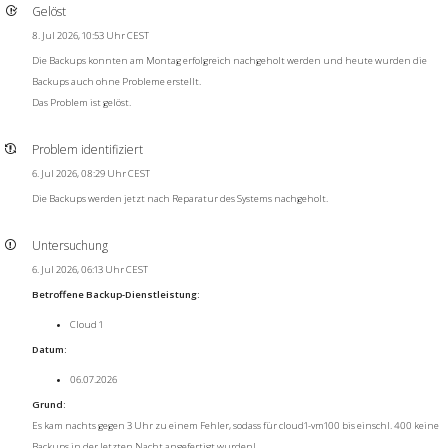
Gelöst
8. Jul 2026, 10:53 Uhr CEST
Die Backups konnten am Montag erfolgreich nachgeholt werden und heute wurden die
Backups auch ohne Probleme erstellt.
Das Problem ist gelöst.
Problem identifiziert
6. Jul 2026, 08:29 Uhr CEST
Die Backups werden jetzt nach Reparatur des Systems nachgeholt.
Untersuchung
6. Jul 2026, 06:13 Uhr CEST
Betroffene Backup-Dienstleistung:
Cloud 1
Datum:
06.07.2026
Grund:
Es kam nachts gegen 3 Uhr zu einem Fehler, sodass für cloud1-vm100 bis einschl. 400 keine
Backups in der letzten Nacht angefertigt wurden!