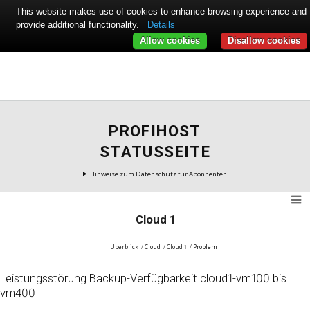
This website makes use of cookies to enhance browsing experience and
provide additional functionality.
Details
Allow cookies
Disallow cookies
PROFIHOST
STATUSSEITE
Hinweise zum Datenschutz für Abonnenten
Cloud 1
Überblick
Cloud
Cloud 1
Problem
Leistungsstörung Backup-Verfügbarkeit cloud1-vm100 bis
vm400