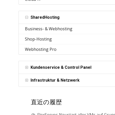
SharedHosting
Business- & Webhosting
Shop-Hosting
Webhosting Pro
Kundenservice & Control Panel
Infrastruktur & Netzwerk
直近の履歴
FlexServer: Neustart aller VMs auf Grund von