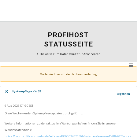
PROFIHOST
STATUSSEITE
Hinweise zum Datenschutz für Abonnenten
Ondervindt verminderde dienstverlening
Systempflege KW 33
Begonnen
6 Aug 2026 17:19 CEST
Diese Woche werden Systempflegeupdates durchgeführt.
Weitere Informationen zu den aktuellen Wartungsarbeiten finden Sie in unserer
Wissensdatenbank:
https://help.profihost.com/hc/de/articles/49560034620561-Systemepflege-am-11-08-2026-und-