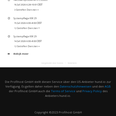
16 Jul 2026 6:28–10:01 CEST
3 Getroffen Diensten
Systempflege KW 29
15 Jul 2026 6:00–8:00 CEST
12 Getroffen Diensten
Systempflege KW 29
14 Jul 2026 6:00–8:00 CEST
12 Getroffen Diensten
Bekijk meer
Aangeboden door Hund.io
Nederlands
Die Profihost GmbH stellt diesen Service über den US-Anbieter hund.io zur
Verfügung. Es gelten daher neben den
Datenschutzhinweisen
und den
AGB
der Profihost GmbH auch die
Terms of Service
und
Privacy Policy
des
Anbieters hund.io.
Copyright ©2023 Profihost GmbH