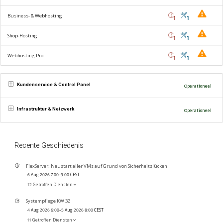
Business- & Webhosting
1
1
Shop-Hosting
1
1
Webhosting Pro
1
1
Kundenservice & Control Panel
Operationeel
Infrastruktur & Netzwerk
Operationeel
Recente Geschiedenis
FlexServer: Neustart aller VMs auf Grund von Sicherheitslücken
6 Aug 2026 7:00–9:00 CEST
12 Getroffen Diensten
Systempflege KW 32
4 Aug 2026 6:00–5 Aug 2026 8:00 CEST
11 Getroffen Diensten