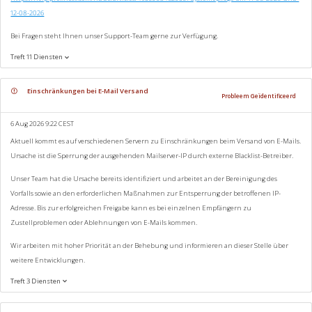
12-08-2026
Bei Fragen steht Ihnen unser Support-Team gerne zur Verfügung.
Treft 11 Diensten
Einschränkungen bei E-Mail Versand
Probleem Geïdentificeerd
6 Aug 2026 9:22 CEST
Aktuell kommt es auf verschiedenen Servern zu Einschränkungen beim Versand von E-Mails.
Ursache ist die Sperrung der ausgehenden Mailserver-IP durch externe Blacklist-Betreiber.
Unser Team hat die Ursache bereits identifiziert und arbeitet an der Bereinigung des
Vorfalls sowie an den erforderlichen Maßnahmen zur Entsperrung der betroffenen IP-
Adresse. Bis zur erfolgreichen Freigabe kann es bei einzelnen Empfängern zu
Zustellproblemen oder Ablehnungen von E-Mails kommen.
Wir arbeiten mit hoher Priorität an der Behebung und informieren an dieser Stelle über
weitere Entwicklungen.
Treft 3 Diensten