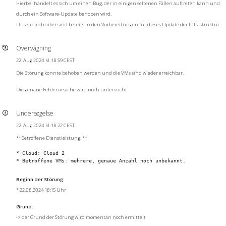
Hierbei handelt es sich um einen Bug, der in einigen seltenen Fällen auftreten kann und
durch ein Software-Update behoben wird.
Unsere Techniker sind bereits in den Vorbereitungen für dieses Update der Infrastruktur.
Overvågning
22. Aug 2024 kl. 18:59 CEST
Die Störung konnte behoben werden und die VMs sind wieder erreichbar.
Die genaue Fehlerursache wird noch untersucht.
Undersøgelse
22. Aug 2024 kl. 18:22 CEST
**Betroffene Dienstleistung: **
* Cloud: Cloud 2 

Beginn der Störung:
* 22.08.2024 18:15 Uhr
Grund:
-> der Grund der Störung wird momentan noch ermittelt