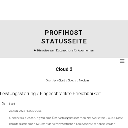
PROFIHOST
STATUSSEITE
Hinweise zum Datenschutz für Abonnenten
Cloud 2
Oversigt
Cloud
Cloud 2
Problem
Leistungsstörung / Eingeschränkte Erreichbarkeit
Løst
26. Aug 2024 kl. 09:09 CEST
Ursache für die Störung war eine Überlastung des internen Netzwerks von Cloud2. Diese
konnte durch einen Neustart der verantwortlichen Komponente behoben werden.