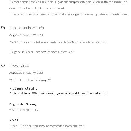
Hierbei handelt es sich um einen Bug, der in einigen seltenen Fällen auftreten kann und
durch ein Software-Update behoben wird.
Unsere Techniker sind bereits in den Vorbereitungen für dieses Update der Infrastruktur.
Supervisando solución
Aug 22, 2024 6:59 PM CEST
Die Störung konnte behoben werden und die VMs sind wieder erreichbar.
Die genaue Fehlerursache wird noch untersucht.
Investigando
Aug 22, 2024 6:22 PM CEST
**Betroffene Dienstleistung: **
* Cloud: Cloud 2 

Beginn der Störung:
* 22.08.2024 18:15 Uhr
Grund:
-> der Grund der Störung wird momentan noch ermittelt