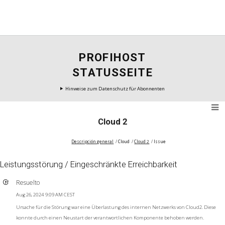
PROFIHOST
STATUSSEITE
Hinweise zum Datenschutz für Abonnenten
Cloud 2
Descripción general
Cloud
Cloud 2
Issue
Leistungsstörung / Eingeschränkte Erreichbarkeit
Resuelto
Aug 26, 2024 9:09 AM CEST
Ursache für die Störung war eine Überlastung des internen Netzwerks von Cloud2. Diese
konnte durch einen Neustart der verantwortlichen Komponente behoben werden.