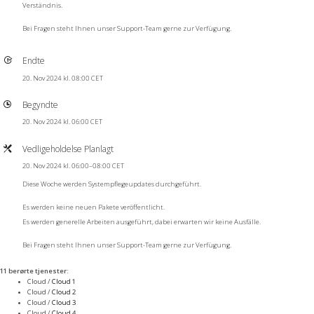
Verständnis.
Bei Fragen steht Ihnen unser Support-Team gerne zur Verfügung.
Endte
20. Nov 2024 kl. 08:00 CET
Begyndte
20. Nov 2024 kl. 06:00 CET
Vedligeholdelse Planlagt
20. Nov 2024 kl. 06:00–08:00 CET
Diese Woche werden Systempflegeupdates durchgeführt.
Es werden keine neuen Pakete veröffentlicht.
Es werden generelle Arbeiten ausgeführt, dabei erwarten wir keine Ausfälle.
Bei Fragen steht Ihnen unser Support-Team gerne zur Verfügung.
11 berørte tjenester
:
Cloud /
Cloud 1
Cloud /
Cloud 2
Cloud /
Cloud 3
Cloud /
Cloud 4