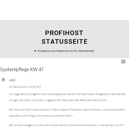
PROFIHOST
STATUSSEITE
Hinweise zum Datenschutz für Abonnenten
Systempflege KW 47
Løst
22. Nov 2024 kl. 15:20 CET
Im Zuge der durchgeführten state.applys wurde ein Fehlverhalten festgestellt, welches bei
einigen Kunden zu einem ungeplanten Neustart des Redis-Services führte.
Wir konnten die Ursache dafür in den Update-Prozessen identifizieren und sicherstellen,
dass dies zukünftig nicht erneut auftreten kann.
Wir entschuldigen uns für die entstandenen Unannehmlichkeiten und danken für Ihr