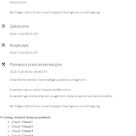
Verständnis.
Bei Fragen steht Ihnen unser Support-Team gerne zur Verfügung.
Zakończone
2024-11-20 08:00 CET
Rozpoczęte
2024-11-20 06:00 CET
Planowana prace konserwacyjne
2024-11-20 06:00–08:00 CET
Diese Woche werden Systempflegeupdates durchgeführt.
Es werden keine neuen Pakete veröffentlicht.
Es werden generelle Arbeiten ausgeführt, dabei erwarten wir keine Ausfälle.
Bei Fragen steht Ihnen unser Support-Team gerne zur Verfügung.
11 Usługi, których dotyczy problem
:
Cloud /
Cloud 1
Cloud /
Cloud 2
Cloud /
Cloud 3
Cloud /
Cloud 4