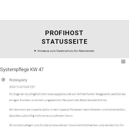
PROFIHOST
STATUSSEITE
Hinweise zum Datenschutz für Abonnenten
Systempflege KW 47
Rozwiązany
2024-11-22 15:20 CET
Im Zuge der durchgeführten state.applys wurde ein Fehlverhalten festgestellt, welches bei
einigen Kunden zu einem ungeplanten Neustart des Redis-Services führte.
Wir konnten die Ursache dafür in den Update-Prozessen identifizieren und sicherstellen,
dass dies zukünftig nicht erneut auftreten kann.
Wir entschuldigen uns für die entstandenen Unannehmlichkeiten und danken für Ihr