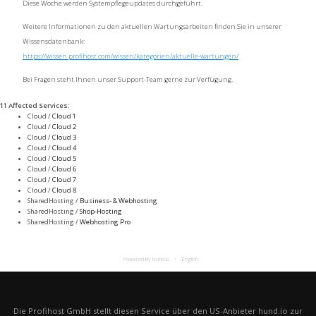
Diese Woche werden Systempflegeupdates durchgeführt.
Weitere Informationen zu den aktuellen Wartungsarbeiten finden Sie in unserer
Wissensdatenbank:
https://wissen.profihost.com/wissen/kategorien/aktuelle-wartungen/
Bei Fragen steht Ihnen unser Support-Team gerne zur Verfügung.
11 Affected Services
:
Cloud /
Cloud 1
Cloud /
Cloud 2
Cloud /
Cloud 3
Cloud /
Cloud 4
Cloud /
Cloud 5
Cloud /
Cloud 6
Cloud /
Cloud 7
Cloud /
Cloud 8
SharedHosting /
Business- & Webhosting
SharedHosting /
Shop-Hosting
SharedHosting /
Webhosting Pro
Powered By Hund.io
English
Die Profihost GmbH stellt diesen Service über den US-Anbieter hund.io zur