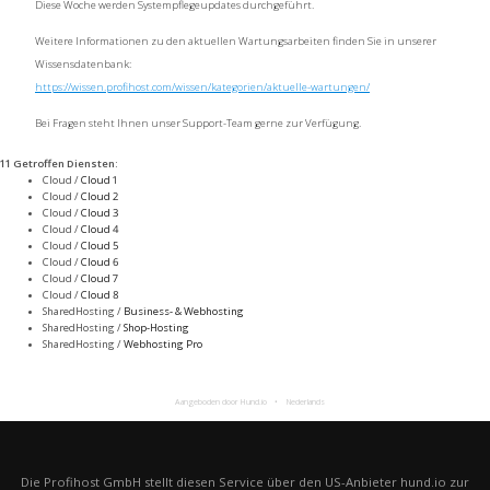
Diese Woche werden Systempflegeupdates durchgeführt.
Weitere Informationen zu den aktuellen Wartungsarbeiten finden Sie in unserer
Wissensdatenbank:
https://wissen.profihost.com/wissen/kategorien/aktuelle-wartungen/
Bei Fragen steht Ihnen unser Support-Team gerne zur Verfügung.
11 Getroffen Diensten
:
Cloud /
Cloud 1
Cloud /
Cloud 2
Cloud /
Cloud 3
Cloud /
Cloud 4
Cloud /
Cloud 5
Cloud /
Cloud 6
Cloud /
Cloud 7
Cloud /
Cloud 8
SharedHosting /
Business- & Webhosting
SharedHosting /
Shop-Hosting
SharedHosting /
Webhosting Pro
Aangeboden door Hund.io
Nederlands
Die Profihost GmbH stellt diesen Service über den US-Anbieter hund.io zur