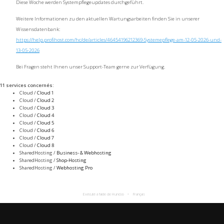
Diese Woche werden Systempflegeupdates durchgeführt.
Weitere Informationen zu den aktuellen Wartungsarbeiten finden Sie in unserer
Wissensdatenbank:
https://help.profihost.com/hc/de/articles/46454196212369-Systemepflege-am-12-05-2026-und-
13-05-2026
Bei Fragen steht Ihnen unser Support-Team gerne zur Verfügung.
11 services concernés
:
Cloud /
Cloud 1
Cloud /
Cloud 2
Cloud /
Cloud 3
Cloud /
Cloud 4
Cloud /
Cloud 5
Cloud /
Cloud 6
Cloud /
Cloud 7
Cloud /
Cloud 8
SharedHosting /
Business- & Webhosting
SharedHosting /
Shop-Hosting
SharedHosting /
Webhosting Pro
Exécuté à l’aide de Hund.io
Français