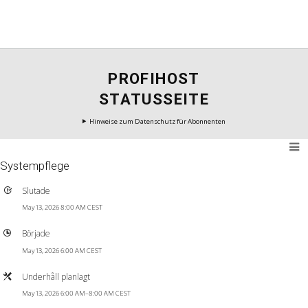
PROFIHOST
STATUSSEITE
Hinweise zum Datenschutz für Abonnenten
Systempflege
Slutade
May 13, 2026 8:00 AM CEST
Började
May 13, 2026 6:00 AM CEST
Underhåll planlagt
May 13, 2026 6:00 AM–8:00 AM CEST