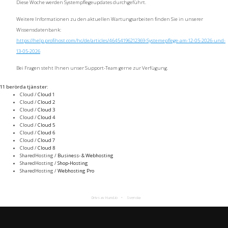
Diese Woche werden Systempflegeupdates durchgeführt.
Weitere Informationen zu den aktuellen Wartungsarbeiten finden Sie in unserer
Wissensdatenbank:
https://help.profihost.com/hc/de/articles/46454196212369-Systemepflege-am-12-05-2026-und-
13-05-2026
Bei Fragen steht Ihnen unser Support-Team gerne zur Verfügung.
11 berörda tjänster
:
Cloud /
Cloud 1
Cloud /
Cloud 2
Cloud /
Cloud 3
Cloud /
Cloud 4
Cloud /
Cloud 5
Cloud /
Cloud 6
Cloud /
Cloud 7
Cloud /
Cloud 8
SharedHosting /
Business- & Webhosting
SharedHosting /
Shop-Hosting
SharedHosting /
Webhosting Pro
Drivs av Hund.io
Svenska