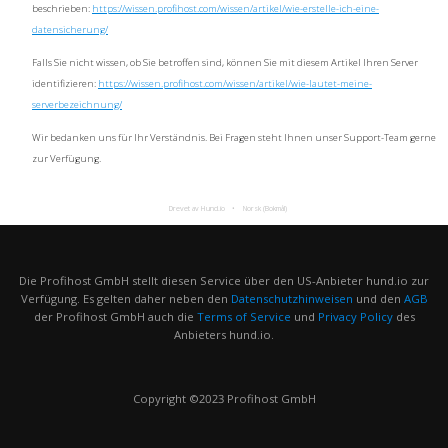
beschrieben:
https://wissen.profihost.com/wissen/artikel/wie-erstelle-ich-eine-
datensicherung/
Falls Sie nicht wissen, ob Sie betroffen sind, können Sie mit diesem Artikel Ihren Server
identifizieren:
https://wissen.profihost.com/wissen/artikel/wie-lautet-meine-
serverbezeichnung/
Wir bedanken uns für Ihr Verständnis. Bei Fragen steht Ihnen unser Support-Team gerne
zur Verfügung.
Drevet av Hund.io
Norsk (Bokmål)
Die Profihost GmbH stellt diesen Service über den US-Anbieter hund.io zur
Verfügung. Es gelten daher neben den
Datenschutzhinweisen
und den
AGB
der Profihost GmbH auch die
Terms of Service
und
Privacy Policy
des
Anbieters hund.io.
Copyright ©2023 Profihost GmbH