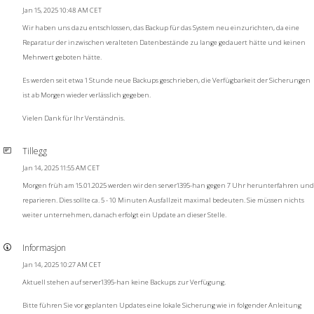
Jan 15, 2025 10:48 AM CET
Wir haben uns dazu entschlossen, das Backup für das System neu einzurichten, da eine
Reparatur der inzwischen veralteten Datenbestände zu lange gedauert hätte und keinen
Mehrwert geboten hätte.
Es werden seit etwa 1 Stunde neue Backups geschrieben, die Verfügbarkeit der Sicherungen
ist ab Morgen wieder verlässlich gegeben.
Vielen Dank für Ihr Verständnis.
Tillegg
Jan 14, 2025 11:55 AM CET
Morgen früh am 15.01.2025 werden wir den server1395-han gegen 7 Uhr herunterfahren und
reparieren. Dies sollte ca. 5 - 10 Minuten Ausfallzeit maximal bedeuten. Sie müssen nichts
weiter unternehmen, danach erfolgt ein Update an dieser Stelle.
Informasjon
Jan 14, 2025 10:27 AM CET
Aktuell stehen auf server1395-han keine Backups zur Verfügung.
Bitte führen Sie vor geplanten Updates eine lokale Sicherung wie in folgender Anleitung