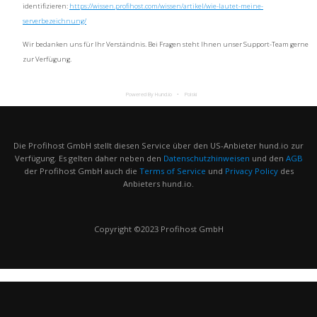
identifizieren:
https://wissen.profihost.com/wissen/artikel/wie-lautet-meine-
serverbezeichnung/
Wir bedanken uns für Ihr Verständnis. Bei Fragen steht Ihnen unser Support-Team gerne
zur Verfügung.
Powered By Hund.io
Polski
Die Profihost GmbH stellt diesen Service über den US-Anbieter hund.io zur
Verfügung. Es gelten daher neben den
Datenschutzhinweisen
und den
AGB
der Profihost GmbH auch die
Terms of Service
und
Privacy Policy
des
Anbieters hund.io.
Copyright ©2023 Profihost GmbH