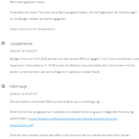
Mehrwert geboten hätte.
Es werden seit etwa 1 Stunde neue Backups geschrieben, die Verfügbarkeit der Sicherungen
ist ab Morgen wieder verlässlich gegeben.
Vielen Dank für Ihr Verständnis.
Uzupełnienie
2025-01-14 11:55 CET
Morgen früh am 15.01.2025 werden wir den server1395-han gegen 7 Uhr herunterfahren und
reparieren. Dies sollte ca. 5 - 10 Minuten Ausfallzeit maximal bedeuten. Sie müssen nichts
weiter unternehmen, danach erfolgt ein Update an dieser Stelle.
Informacje
2025-01-14 10:27 CET
Aktuell stehen auf server1395-han keine Backups zur Verfügung.
Bitte führen Sie vor geplanten Updates eine lokale Sicherung wie in folgender Anleitung
beschrieben:
https://wissen.profihost.com/wissen/artikel/wie-erstelle-ich-eine-
datensicherung/
Falls Sie nicht wissen, ob Sie betroffen sind, können Sie mit diesem Artikel Ihren Server