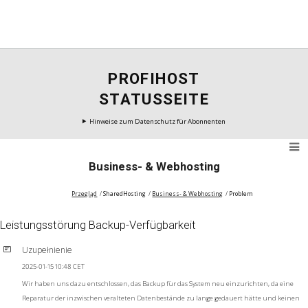
PROFIHOST
STATUSSEITE
Hinweise zum Datenschutz für Abonnenten
Business- & Webhosting
Przegląd
SharedHosting
Business- & Webhosting
Problem
Leistungsstörung Backup-Verfügbarkeit
Uzupełnienie
2025-01-15 10:48 CET
Wir haben uns dazu entschlossen, das Backup für das System neu einzurichten, da eine
Reparatur der inzwischen veralteten Datenbestände zu lange gedauert hätte und keinen