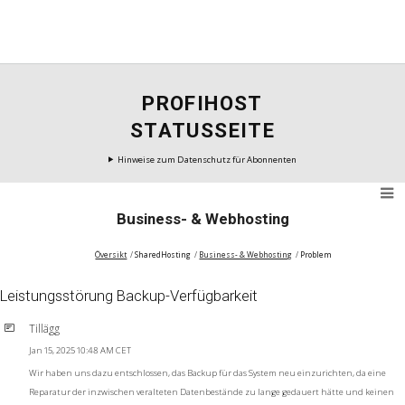
PROFIHOST
STATUSSEITE
Hinweise zum Datenschutz für Abonnenten
Business- & Webhosting
Översikt
SharedHosting
Business- & Webhosting
Problem
Leistungsstörung Backup-Verfügbarkeit
Tillägg
Jan 15, 2025 10:48 AM CET
Wir haben uns dazu entschlossen, das Backup für das System neu einzurichten, da eine
Reparatur der inzwischen veralteten Datenbestände zu lange gedauert hätte und keinen