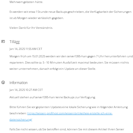
Mehrwert geboten hätte.
Es werden seit etwa 1 Stunde neue Backups geschrieben, die Verfügbarkeit der Sicherungen
ist ab Morgen wieder verlässlich gegeben.
Vielen Dank für Ihr Verständnis.
Tillägg
Jan 14, 2025 11:55 AM CET
Morgen früh am 15.01.2025 werden wir den server1395-han gegen 7 Uhr herunterfahren und
reparieren. Dies sollte ca. 5 - 10 Minuten Ausfallzeit maximal bedeuten. Sie müssen nichts
weiter unternehmen, danach erfolgt ein Update an dieser Stelle.
Information
Jan 14, 2025 10:27 AM CET
Aktuell stehen auf server1395-han keine Backups zur Verfügung.
Bitte führen Sie vor geplanten Updates eine lokale Sicherung wie in folgender Anleitung
beschrieben:
https://wissen.profihost.com/wissen/artikel/wie-erstelle-ich-eine-
datensicherung/
Falls Sie nicht wissen, ob Sie betroffen sind, können Sie mit diesem Artikel Ihren Server