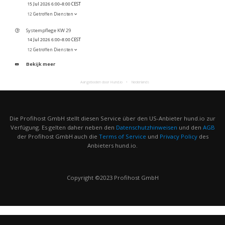
15 Jul 2026 6:00–8:00 CEST
12 Getroffen Diensten
Systempflege KW 29
14 Jul 2026 6:00–8:00 CEST
12 Getroffen Diensten
Bekijk meer
Aangeboden door Hund.io
Nederlands
Die Profihost GmbH stellt diesen Service über den US-Anbieter hund.io zur
Verfügung. Es gelten daher neben den
Datenschutzhinweisen
und den
AGB
der Profihost GmbH auch die
Terms of Service
und
Privacy Policy
des
Anbieters hund.io.
Copyright ©2023 Profihost GmbH