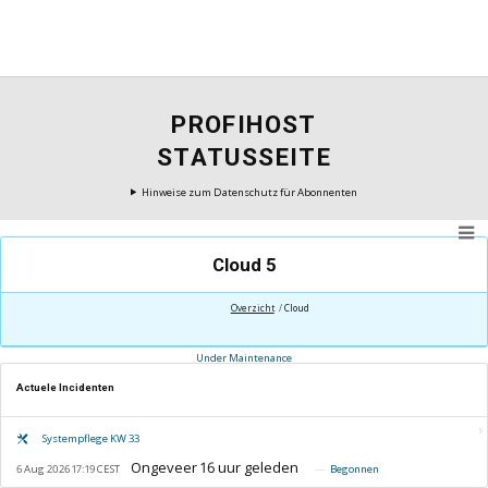
PROFIHOST
STATUSSEITE
Hinweise zum Datenschutz für Abonnenten
Cloud 5
Overzicht
Cloud
Under Maintenance
Actuele Incidenten
Systempflege KW 33
6 Aug 2026 17:19 CEST
Begonnen