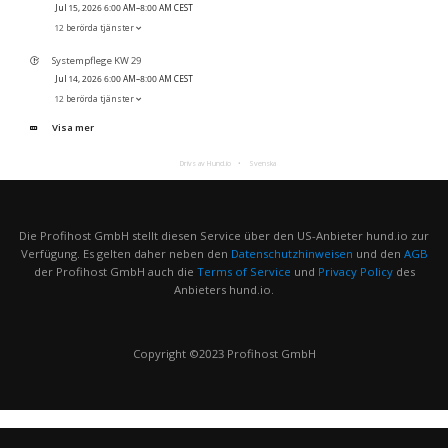
Jul 15, 2026 6:00 AM–8:00 AM CEST
12 berörda tjänster
Systempflege KW 29
Jul 14, 2026 6:00 AM–8:00 AM CEST
12 berörda tjänster
Visa mer
Drivs av Hund.io
Svenska
Die Profihost GmbH stellt diesen Service über den US-Anbieter hund.io zur
Verfügung. Es gelten daher neben den
Datenschutzhinweisen
und den
AGB
der Profihost GmbH auch die
Terms of Service
und
Privacy Policy
des
Anbieters hund.io.
Copyright ©2023 Profihost GmbH