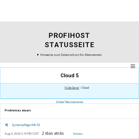
PROFIHOST
STATUSSEITE
Hinweise zum Datenschutz für Abonnenten
Cloud 5
Visão Geral
Cloud
Under Maintenance
Problemas atuais
Systempflege KW 33
Aug 6, 2026 5:19 PM CEST
Iniciou