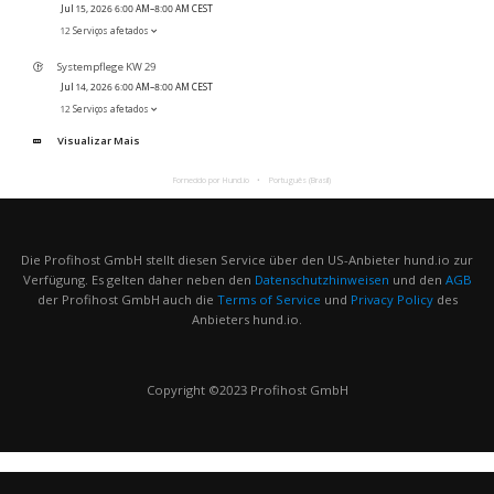
Jul 15, 2026 6:00 AM–8:00 AM CEST
12 Serviços afetados
Systempflege KW 29
Jul 14, 2026 6:00 AM–8:00 AM CEST
12 Serviços afetados
Visualizar Mais
Fornecido por Hund.io
Português (Brasil)
Die Profihost GmbH stellt diesen Service über den US-Anbieter hund.io zur
Verfügung. Es gelten daher neben den
Datenschutzhinweisen
und den
AGB
der Profihost GmbH auch die
Terms of Service
und
Privacy Policy
des
Anbieters hund.io.
Copyright ©2023 Profihost GmbH