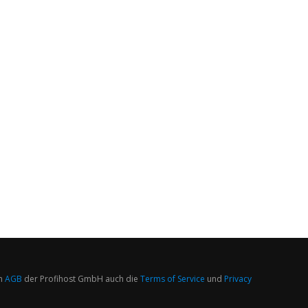
n
AGB
der Profihost GmbH auch die
Terms of Service
und
Privacy